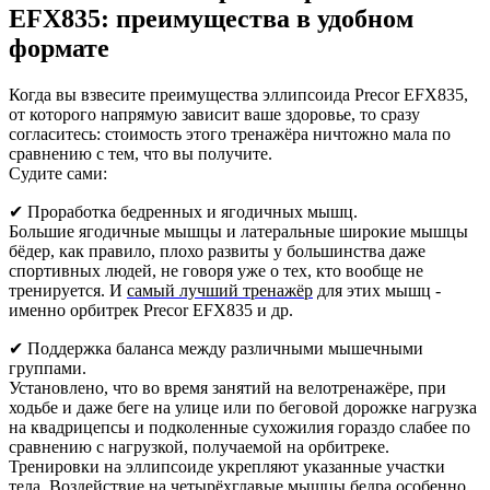
EFX835: преимущества в удобном
формате
Когда вы взвесите преимущества эллипсоида Precor EFX835,
от которого напрямую зависит ваше здоровье, то сразу
согласитесь: стоимость этого тренажёра ничтожно мала по
сравнению с тем, что вы получите.
Судите сами:
✔ Проработка бедренных и ягодичных мышц.
Большие ягодичные мышцы и латеральные широкие мышцы
бёдер, как правило, плохо развиты у большинства даже
спортивных людей, не говоря уже о тех, кто вообще не
тренируется. И
самый лучший тренажёр
для этих мышц -
именно орбитрек Precor EFX835 и др.
✔ Поддержка баланса между различными мышечными
группами.
Установлено, что во время занятий на велотренажёре, при
ходьбе и даже беге на улице или по беговой дорожке нагрузка
на квадрицепсы и подколенные сухожилия гораздо слабее по
сравнению с нагрузкой, получаемой на орбитреке.
Тренировки на эллипсоиде укрепляют указанные участки
тела. Воздействие на четырёхглавые мышцы бедра особенно