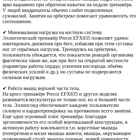
ярко выражено при обратном нажатии на педали тренажёра.
У людей квадрицепсы обычно слабее подколенных
сухожилий. Занятия на орбитреке помогают уравновесить это
соотношение.
✔ Минимальная нагрузка на костную систему.
Эллиптический тренажёр Precor EFX835 позволяет удачно
имитировать движения при беге, избавляя при этом суставы
ног от серьёзных нагрузок. Тренируясь на орбитреке,
пользователь убеждается, что показатели реакций организма
фактически такие же, как при беге на открытой местности
(параметры работы сердца; усвоения кислорода; объёма
физических усилий и др.), но суставы не подвергаются
сильным нагрузкам.
✔ Работа мышц верхней части тела.
На кросс-тренажёре Precor EFX835 и других моделях
развивается мускулатура не только ног, но и большей части
тела. Эллипсоид обеспечивает каждому пользователю
силовую и кардиотренировку на протяжении всего занятия.
Ещё один огромный плюс тренажёра: благодаря
эргономичности его особой вертикальной конструкции, в
активную работу вовлекаются т.н. корсетные мышцы
(поперечная и косые мышцы живота; мышцы, окружающие
позвоночный столб; мышцы паховые, задней поверхности